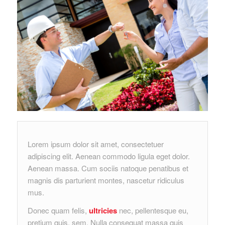
Lorem ipsum dolor sit amet, consectetuer
adipiscing elit. Aenean commodo ligula eget dolor.
Aenean massa. Cum sociis natoque penatibus et
magnis dis parturient montes, nascetur ridiculus
mus.
Donec quam felis,
ultricies
nec, pellentesque eu,
pretium quis, sem. Nulla consequat massa quis